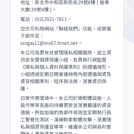
地址：新北市中和區新民街29號8樓 ( 營業
大廳:39號4樓 )。
電話：(02)2921-7811。
您也可利用網站「聯絡我們」功能，或寄電
子郵件至：
ssngas11@ms67.hinet.net。
本公司為更有效管理隱私相關風險，設立資
訊安全暨個資保護小組，負責執行與監督
《隱私與個人資料保護準則》的遵循情形。
小組透過定期召開會議檢視內部遵循個資及
資安相關準則、程序與法規，落實資訊保
護。
日常作業環境中，本公司於硬軟體設施、人
員作業等各面向持續更新並落實嚴謹的資安
措施，例如加強釣魚郵件偵測並定期執行員
工警覺性測試、演練勒索軟體攻擊、落實隱
私與個資保護宣導等，維護本公司與各利害
關係人重要資產之機密性。