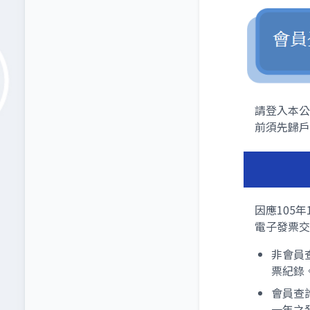
請登入本公
前須先歸戶)
因應105
電子發票交
非會員
票紀錄
會員查
一年之