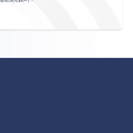
公告專區
諮詢服務
個資法公告
最新消息
漏氣處理說明
告知事項用戶同意書
公司訊息
FAQ 常見問題
個人資料保護法宣告
人才招募
意見反映系統
隱私權政策
施工通告
聯絡我們
停氣公告
網站連結