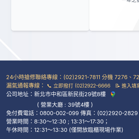
24小時搶修聯絡專線：(02)2921-7811 分機 7276、72
關於我們
用戶服務
安全
漏氣通報專線：
📞
立即撥打 (02)2922-6666
📝
進入填
公司地址：新北市中和區新民街29號8樓
公司概況
管線裝置申請或異動
安檢須知
( 營業大廳 : 39號4樓 )
公司位置
申請裝表或拆表
防災應變
免付費電話：0800-002-099 傳真：(02)2920-2829
公司簡介
瓦斯度數相關
宣導影片
營業時間：8:30～12:30 ; 13:31～17:30；
組織架構
氣費查詢與資料異動
宣導資訊
午休時間：12:31～13:30 (僅開放臨櫃現場作業)
品牌故事與願景
多元繳費方式
設備安全檢查