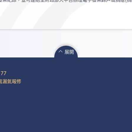
展開
77
產品
投資人專區
ESG 專區
寫漏氣報修
欣欣長效型滅火器
股東服務
永續治理
業務型天然氣設備
公司治理
環境管理
系統型天然氣設備
財務報告
社會參與
瓦斯器材資訊
供應鏈管理