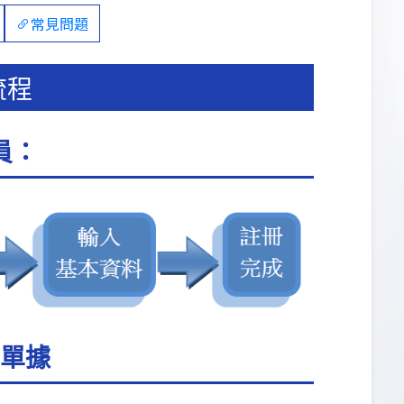
常見問題
流程
員：
單據