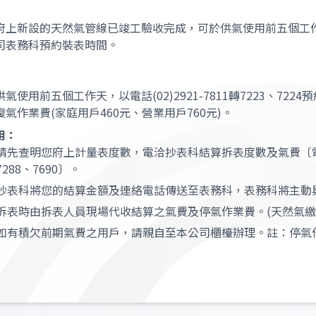
府上新設的天然氣管線已竣工驗收完成，可於供氣使用前五個工作天，以電話
司表務科預約裝表時間。
供氣使用前五個工作天，以電話(02)2921-7811轉7223、7
復氣作業費(家庭用戶460元、營業用戶760元)。
用：
請先查明您府上計量表度數，電洽抄表科結算拆表度數及氣費〔電話：(02)
7288、7690〕。
抄表科將您的結算金額及連絡電話傳送至表務科，表務科將主動
拆表時由拆表人員現場代收結算之氣費及停氣作業費。(天然氣繳
如有積欠前期氣費之用戶，請親自至本公司櫃檯辦理。註：停氣作業