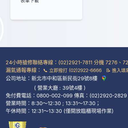
表單下載
24小時搶修聯絡專線：(02)2921-7811 分機 7276、72
關於我們
用戶服務
安全
漏氣通報專線：
📞
立即撥打 (02)2922-6666
📝
進入填
公司地址：新北市中和區新民街29號8樓
公司概況
管線裝置申請或異動
安檢須知
( 營業大廳 : 39號4樓 )
公司位置
申請裝表或拆表
防災應變
免付費電話：0800-002-099 傳真：(02)2920-2829
公司簡介
瓦斯度數相關
宣導影片
營業時間：8:30～12:30 ; 13:31～17:30；
組織架構
氣費查詢與資料異動
宣導資訊
午休時間：12:31～13:30 (僅開放臨櫃現場作業)
品牌故事與願景
多元繳費方式
設備安全檢查