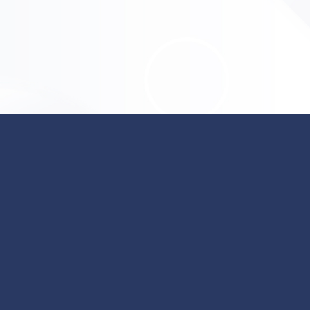
公告專區
諮詢服務
個資法公告
最新消息
漏氣處理說明
告知事項用戶同意書
公司訊息
FAQ 常見問題
個人資料保護法宣告
人才招募
意見反映系統
隱私權政策
施工通告
聯絡我們
停氣公告
網站連結