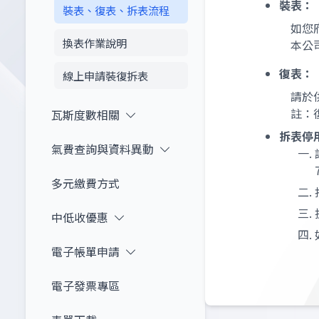
裝表：
裝表、復表、拆表流程
如您
換表作業說明
本公
復表：
線上申請裝復拆表
請於
註：
瓦斯度數相關
拆表停
氣費查詢與資料異動
多元繳費方式
中低收優惠
電子帳單申請
電子發票專區