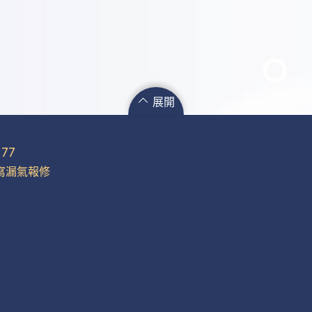
展開
77
產品
投資人專區
ESG 專區
寫漏氣報修
欣欣長效型滅火器
股東服務
永續治理
業務型天然氣設備
公司治理
環境管理
系統型天然氣設備
財務報告
社會參與
瓦斯器材資訊
供應鏈管理